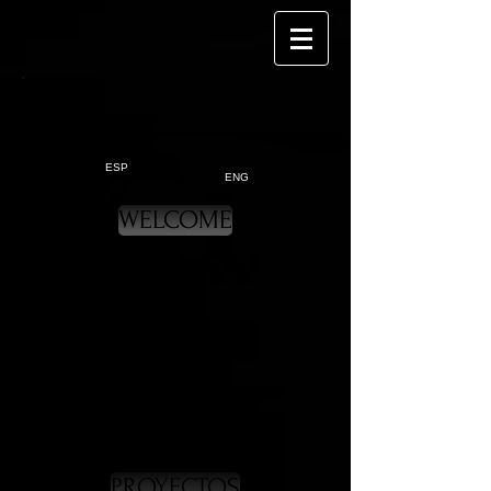
ESP
ENG
WELCOME
WELCOME
PROYECTOS